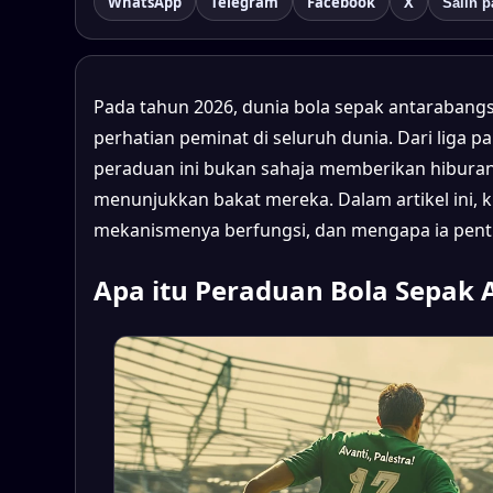
WhatsApp
Telegram
Facebook
X
Salin p
Pada tahun 2026, dunia bola sepak antaraban
perhatian peminat di seluruh dunia. Dari liga p
peraduan ini bukan sahaja memberikan hiburan
menunjukkan bakat mereka. Dalam artikel ini, k
mekanismenya berfungsi, dan mengapa ia pent
Apa itu Peraduan Bola Sepak