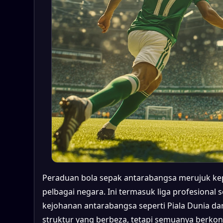
Peraduan bola sepak antarabangsa merujuk ke
pelbagai negara. Ini termasuk liga profesional se
kejohanan antarabangsa seperti Piala Dunia d
struktur yang berbeza, tetapi semuanya berkon