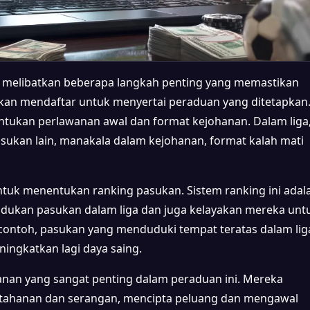
 melibatkan beberapa langkah penting yang memastikan
kan mendaftar untuk menyertai peraduan yang ditetapkan
ntukan perlawanan awal dan format kejohanan. Dalam liga
ukan lain, manakala dalam kejohanan, format kalah mati
ntuk menentukan ranking pasukan. Sistem ranking ini adal
ukan pasukan dalam liga dan juga kelayakan mereka unt
 contoh, pasukan yang menduduki tempat teratas dalam lig
ingkatkan lagi daya saing.
nan yang sangat penting dalam peraduan ini. Mereka
ahanan dan serangan, mencipta peluang dan mengawal