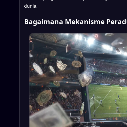
dunia.
Bagaimana Mekanisme Peradu