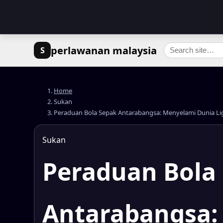
perlawanan malaysia
S
Search
Home
Sukan
Peraduan Bola Sepak Antarabangsa: Menyelami Dunia Li
Sukan
Peraduan Bola
Antarabangsa: