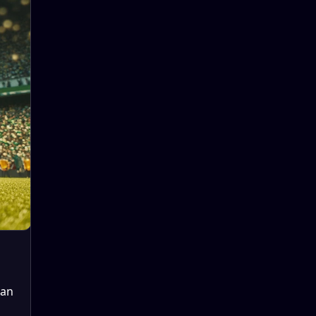
dan
i