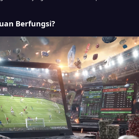
an Berfungsi?