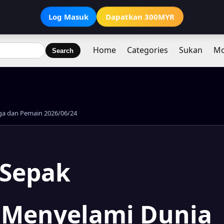
Log Masuk
Dapatkan 300MYR
Home
Categories
Sukan
Mo
Search
ga dan Pemain 2026/06/24
 Sepak
 Menyelami Dunia