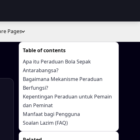
re Pages
Table of contents
Apa itu Peraduan Bola Sepak
Antarabangsa?
Bagaimana Mekanisme Peraduan
Berfungsi?
Kepentingan Peraduan untuk Pemain
dan Peminat
Manfaat bagi Pengguna
Soalan Lazim (FAQ)
Related