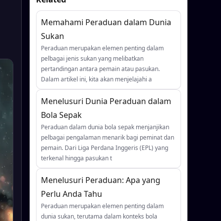
Memahami Peraduan dalam Dunia
Sukan
Peraduan merupakan elemen penting dalam
pelbagai jenis sukan yang melibatkan
pertandingan antara pemain atau pasukan.
Dalam artikel ini, kita akan menjelajahi a
Menelusuri Dunia Peraduan dalam
Bola Sepak
Peraduan dalam dunia bola sepak menjanjikan
pelbagai pengalaman menarik bagi peminat dan
pemain. Dari Liga Perdana Inggeris (EPL) yang
terkenal hingga pasukan t
Menelusuri Peraduan: Apa yang
Perlu Anda Tahu
Peraduan merupakan elemen penting dalam
dunia sukan, terutama dalam konteks bola