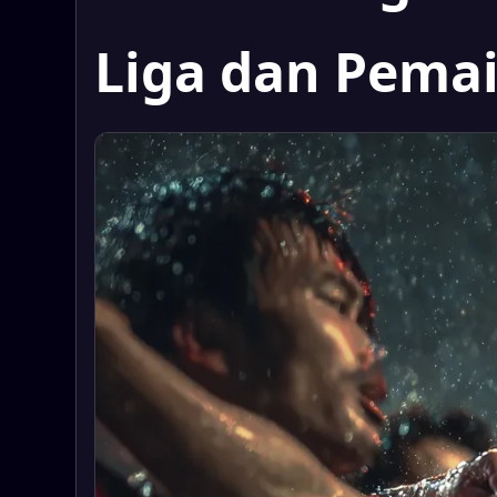
Liga dan Pemai