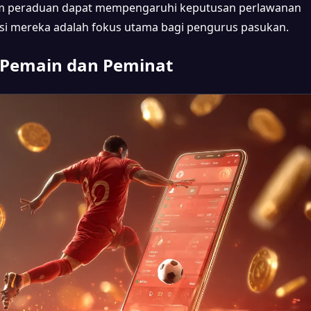
am peraduan dapat mempengaruhi keputusan perlawanan
tasi mereka adalah fokus utama bagi pengurus pasukan.
 Pemain dan Peminat