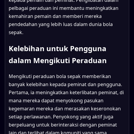
kepada pemain dan peminat. Penglibatan dalam
pelbagai peraduan ini membantu meningkatkan
kemahiran pemain dan memberi mereka
pendedahan yang lebih luas dalam dunia bola
sepak.
Kelebihan untuk Pengguna
dalam Mengikuti Peraduan
Mengikuti peraduan bola sepak memberikan
banyak kelebihan kepada peminat dan pengguna.
Pertama, ia meningkatkan keterlibatan peminat, di
mana mereka dapat menyokong pasukan
kegemaran mereka dan merasakan keseronokan
setiap perlawanan. Penyokong yang aktif juga
berpeluang untuk berinteraksi dengan peminat
lain dan terlibat dalam komuniti yang sama.