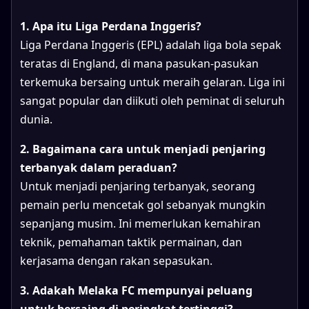
1. Apa itu Liga Perdana Inggeris?
Liga Perdana Inggeris (EPL) adalah liga bola sepak
teratas di England, di mana pasukan-pasukan
terkemuka bersaing untuk meraih gelaran. Liga ini
sangat popular dan diikuti oleh peminat di seluruh
dunia.
2. Bagaimana cara untuk menjadi penjaring
terbanyak dalam peraduan?
Untuk menjadi penjaring terbanyak, seorang
pemain perlu mencetak gol sebanyak mungkin
sepanjang musim. Ini memerlukan kemahiran
teknik, pemahaman taktik permainan, dan
kerjasama dengan rakan sepasukan.
3. Adakah Melaka FC mempunyai peluang
untuk bersaing di peringkat tertinggi?