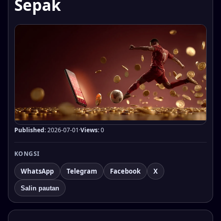
Sepak
Published:
2026-07-01
·
Views:
0
KONGSI
WhatsApp
Telegram
Facebook
X
Salin pautan