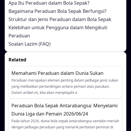
Apa Itu Peraduan dalam Bola Sepak?
Bagaimana Peraduan Bola Sepak Berfungsi?
Struktur dan Jenis Peraduan dalam Bola Sepak
Kelebihan untuk Pengguna dalam Mengikuti
Peraduan
Soalan Lazim (FAQ)
Related
Memahami Peraduan dalam Dunia Sukan
Peraduan merupakan elemen penting dalam pelbagai jenis sukan
yang melibatkan pertandingan antara pemain atau pasukan.
Dalam artikel ini, kita akan menjelajahi a
Peraduan Bola Sepak Antarabangsa: Menyelami
Dunia Liga dan Pemain 2026/06/24
Pada tahun 2026, dunia bola sepak antarabangsa semakin meriah
dengan pelbagai peraduan yang menarik perhatian peminat di