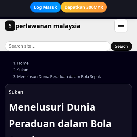
Log Masuk
Dapatkan 300MYR
perlawanan malaysia
S
Search
Search
Home
Sukan
Menelusuri Dunia Peraduan dalam Bola Sepak
Sukan
Menelusuri Dunia
Peraduan dalam Bola