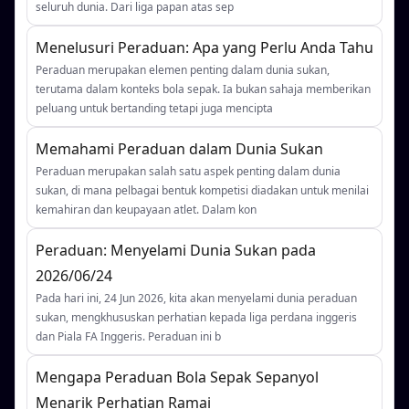
seluruh dunia. Dari liga papan atas sep
Menelusuri Peraduan: Apa yang Perlu Anda Tahu
Peraduan merupakan elemen penting dalam dunia sukan,
terutama dalam konteks bola sepak. Ia bukan sahaja memberikan
peluang untuk bertanding tetapi juga mencipta
Memahami Peraduan dalam Dunia Sukan
Peraduan merupakan salah satu aspek penting dalam dunia
sukan, di mana pelbagai bentuk kompetisi diadakan untuk menilai
kemahiran dan keupayaan atlet. Dalam kon
Peraduan: Menyelami Dunia Sukan pada
2026/06/24
Pada hari ini, 24 Jun 2026, kita akan menyelami dunia peraduan
sukan, mengkhususkan perhatian kepada liga perdana inggeris
dan Piala FA Inggeris. Peraduan ini b
Mengapa Peraduan Bola Sepak Sepanyol
Menarik Perhatian Ramai