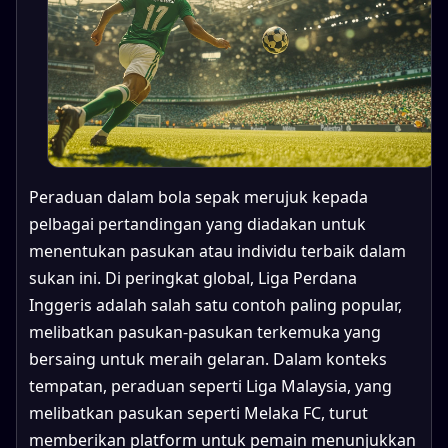
Peraduan dalam bola sepak merujuk kepada
pelbagai pertandingan yang diadakan untuk
menentukan pasukan atau individu terbaik dalam
sukan ini. Di peringkat global, Liga Perdana
Inggeris adalah salah satu contoh paling popular,
melibatkan pasukan-pasukan terkemuka yang
bersaing untuk meraih gelaran. Dalam konteks
tempatan, peraduan seperti Liga Malaysia, yang
melibatkan pasukan seperti Melaka FC, turut
memberikan platform untuk pemain menunjukkan