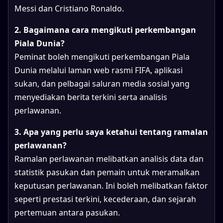
Messi dan Cristiano Ronaldo.
2. Bagaimana cara mengikuti perkembangan
Piala Dunia?
Peminat boleh mengikuti perkembangan Piala
Dunia melalui laman web rasmi FIFA, aplikasi
sukan, dan pelbagai saluran media sosial yang
menyediakan berita terkini serta analisis
perlawanan.
3. Apa yang perlu saya ketahui tentang ramalan
perlawanan?
Ramalan perlawanan melibatkan analisis data dan
statistik pasukan dan pemain untuk meramalkan
keputusan perlawanan. Ini boleh melibatkan faktor
seperti prestasi terkini, kecederaan, dan sejarah
pertemuan antara pasukan.