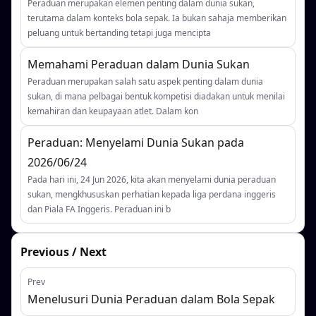
Peraduan merupakan elemen penting dalam dunia sukan,
terutama dalam konteks bola sepak. Ia bukan sahaja memberikan
peluang untuk bertanding tetapi juga mencipta
Memahami Peraduan dalam Dunia Sukan
Peraduan merupakan salah satu aspek penting dalam dunia
sukan, di mana pelbagai bentuk kompetisi diadakan untuk menilai
kemahiran dan keupayaan atlet. Dalam kon
Peraduan: Menyelami Dunia Sukan pada
2026/06/24
Pada hari ini, 24 Jun 2026, kita akan menyelami dunia peraduan
sukan, mengkhususkan perhatian kepada liga perdana inggeris
dan Piala FA Inggeris. Peraduan ini b
Previous / Next
Prev
Menelusuri Dunia Peraduan dalam Bola Sepak