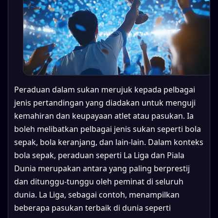
Peraduan dalam sukan merujuk kepada pelbagai
jenis pertandingan yang diadakan untuk menguji
kemahiran dan keupayaan atlet atau pasukan. Ia
boleh melibatkan pelbagai jenis sukan seperti bola
sepak, bola keranjang, dan lain-lain. Dalam konteks
bola sepak, peraduan seperti La Liga dan Piala
Dunia merupakan antara yang paling berprestij
dan ditunggu-tunggu oleh peminat di seluruh
dunia. La Liga, sebagai contoh, menampilkan
beberapa pasukan terbaik di dunia seperti