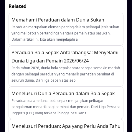
Related
Memahami Peraduan dalam Dunia Sukan
Peraduan merupakan elemen penting dalam pelbagai jenis sukan
yang melibatkan pertandingan antara pemain atau pasukan.
Dalam artikel ini, kita akan menjelajahi a
Peraduan Bola Sepak Antarabangsa: Menyelami
Dunia Liga dan Pemain 2026/06/24
Pada tahun 2026, dunia bola sepak antarabangsa semakin meriah
dengan pelbagai peraduan yang menarik perhatian peminat di
seluruh dunia. Dari liga papan atas sep
Menelusuri Dunia Peraduan dalam Bola Sepak
Peraduan dalam dunia bola sepak menjanjikan pelbagai
pengalaman menarik bagi peminat dan pemain. Dari Liga Perdana
Inggeris (EPL) yang terkenal hingga pasukan t
Menelusuri Peraduan: Apa yang Perlu Anda Tahu