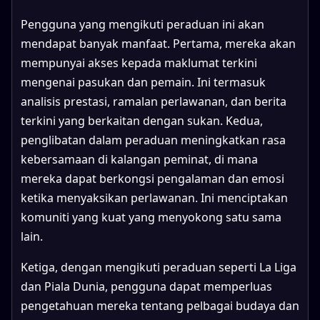
Pengguna yang mengikuti peraduan ini akan
mendapat banyak manfaat. Pertama, mereka akan
mempunyai akses kepada maklumat terkini
mengenai pasukan dan pemain. Ini termasuk
analisis prestasi, ramalan perlawanan, dan berita
terkini yang berkaitan dengan sukan. Kedua,
penglibatan dalam peraduan meningkatkan rasa
kebersamaan di kalangan peminat, di mana
mereka dapat berkongsi pengalaman dan emosi
ketika menyaksikan perlawanan. Ini menciptakan
komuniti yang kuat yang menyokong satu sama
lain.
Ketiga, dengan mengikuti peraduan seperti La Liga
dan Piala Dunia, pengguna dapat memperluas
pengetahuan mereka tentang pelbagai budaya dan