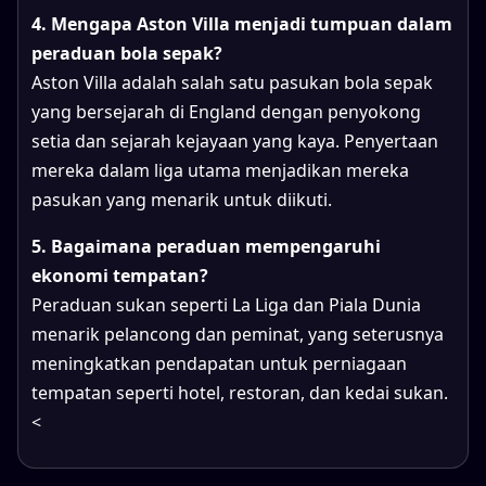
4. Mengapa Aston Villa menjadi tumpuan dalam
peraduan bola sepak?
Aston Villa adalah salah satu pasukan bola sepak
yang bersejarah di England dengan penyokong
setia dan sejarah kejayaan yang kaya. Penyertaan
mereka dalam liga utama menjadikan mereka
pasukan yang menarik untuk diikuti.
5. Bagaimana peraduan mempengaruhi
ekonomi tempatan?
Peraduan sukan seperti La Liga dan Piala Dunia
menarik pelancong dan peminat, yang seterusnya
meningkatkan pendapatan untuk perniagaan
tempatan seperti hotel, restoran, dan kedai sukan.
<