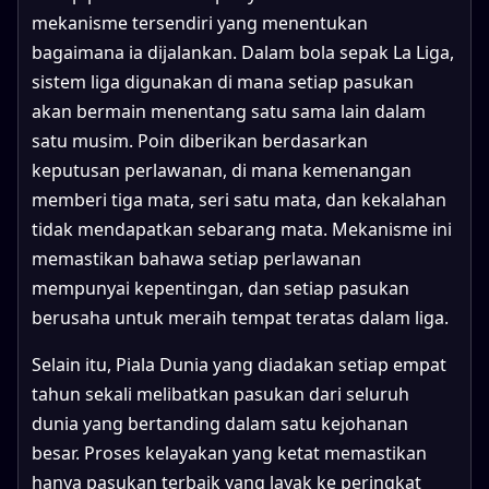
mekanisme tersendiri yang menentukan
bagaimana ia dijalankan. Dalam bola sepak La Liga,
sistem liga digunakan di mana setiap pasukan
akan bermain menentang satu sama lain dalam
satu musim. Poin diberikan berdasarkan
keputusan perlawanan, di mana kemenangan
memberi tiga mata, seri satu mata, dan kekalahan
tidak mendapatkan sebarang mata. Mekanisme ini
memastikan bahawa setiap perlawanan
mempunyai kepentingan, dan setiap pasukan
berusaha untuk meraih tempat teratas dalam liga.
Selain itu, Piala Dunia yang diadakan setiap empat
tahun sekali melibatkan pasukan dari seluruh
dunia yang bertanding dalam satu kejohanan
besar. Proses kelayakan yang ketat memastikan
hanya pasukan terbaik yang layak ke peringkat