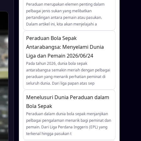
Peraduan merupakan elemen penting dalam
pelbagai jenis sukan yang melibatkan
pertandingan antara pemain atau pasukan.
Dalam artikel ini, kita akan menjelajahi a
Peraduan Bola Sepak
Antarabangsa: Menyelami Dunia
Liga dan Pemain 2026/06/24
Pada tahun 2026, dunia bola sepak
antarabangsa semakin meriah dengan pelbagai
peraduan yang menarik perhatian peminat di
seluruh dunia. Dari liga papan atas sep
Menelusuri Dunia Peraduan dalam
Bola Sepak
Peraduan dalam dunia bola sepak menjanjikan
pelbagai pengalaman menarik bagi peminat dan
pemain. Dari Liga Perdana Inggeris (EPL) yang
terkenal hingga pasukan t