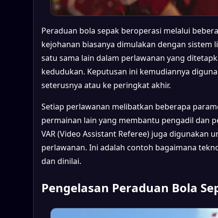
Peraduan bola sepak beroperasi melalui bebera
kejohanan biasanya dimulakan dengan sistem li
satu sama lain dalam perlawanan yang ditetap
kedudukan. Keputusan ini kemudiannya diguna
seterusnya atau ke peringkat akhir.
Setiap perlawanan melibatkan beberapa paramete
permainan lain yang membantu pengadil dan pen
VAR (Video Assistant Referee) juga digunakan
perlawanan. Ini adalah contoh bagaimana tekn
dan dinilai.
Pengelasan Peraduan Bola Se