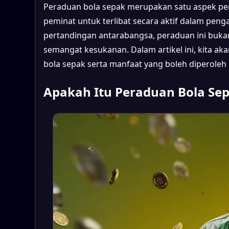
Peraduan bola sepak merupakan satu aspek pe
peminat untuk terlibat secara aktif dalam pen
pertandingan antarabangsa, peraduan ini buk
semangat kesukanan. Dalam artikel ini, kita a
bola sepak serta manfaat yang boleh diperoleh
Apakah Itu Peraduan Bola Se