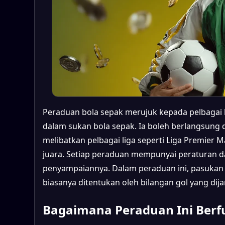
Peraduan bola sepak merujuk kepada pelbagai
dalam sukan bola sepak. Ia boleh berlangsung 
melibatkan pelbagai liga seperti Liga Premier 
juara. Setiap peraduan mempunyai peraturan d
penyampaiannya. Dalam peraduan ini, pasukan
biasanya ditentukan oleh bilangan gol yang dija
Bagaimana Peraduan Ini Berf