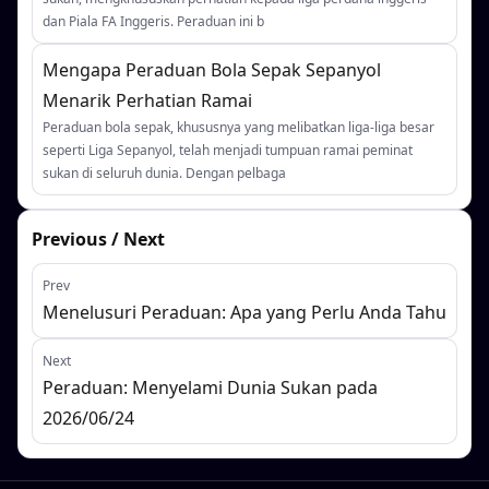
dan Piala FA Inggeris. Peraduan ini b
Mengapa Peraduan Bola Sepak Sepanyol
Menarik Perhatian Ramai
Peraduan bola sepak, khususnya yang melibatkan liga-liga besar
seperti Liga Sepanyol, telah menjadi tumpuan ramai peminat
sukan di seluruh dunia. Dengan pelbaga
Previous / Next
Prev
Menelusuri Peraduan: Apa yang Perlu Anda Tahu
Next
Peraduan: Menyelami Dunia Sukan pada
2026/06/24