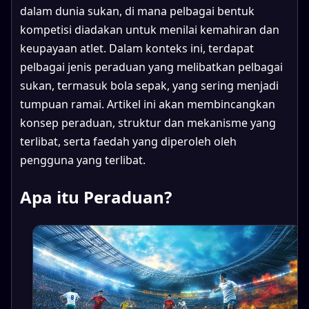
dalam dunia sukan, di mana pelbagai bentuk
kompetisi diadakan untuk menilai kemahiran dan
keupayaan atlet. Dalam konteks ini, terdapat
pelbagai jenis peraduan yang melibatkan pelbagai
sukan, termasuk bola sepak, yang sering menjadi
tumpuan ramai. Artikel ini akan membincangkan
konsep peraduan, struktur dan mekanisme yang
terlibat, serta faedah yang diperoleh oleh
pengguna yang terlibat.
Apa itu Peraduan?