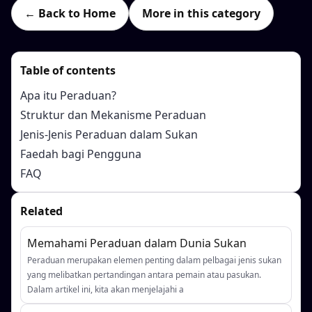
← Back to Home
More in this category
Table of contents
Apa itu Peraduan?
Struktur dan Mekanisme Peraduan
Jenis-Jenis Peraduan dalam Sukan
Faedah bagi Pengguna
FAQ
Related
Memahami Peraduan dalam Dunia Sukan
Peraduan merupakan elemen penting dalam pelbagai jenis sukan
yang melibatkan pertandingan antara pemain atau pasukan.
Dalam artikel ini, kita akan menjelajahi a