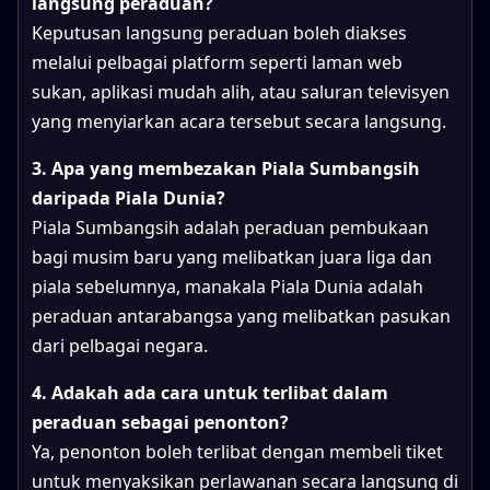
langsung peraduan?
Keputusan langsung peraduan boleh diakses
melalui pelbagai platform seperti laman web
sukan, aplikasi mudah alih, atau saluran televisyen
yang menyiarkan acara tersebut secara langsung.
3. Apa yang membezakan Piala Sumbangsih
daripada Piala Dunia?
Piala Sumbangsih adalah peraduan pembukaan
bagi musim baru yang melibatkan juara liga dan
piala sebelumnya, manakala Piala Dunia adalah
peraduan antarabangsa yang melibatkan pasukan
dari pelbagai negara.
4. Adakah ada cara untuk terlibat dalam
peraduan sebagai penonton?
Ya, penonton boleh terlibat dengan membeli tiket
untuk menyaksikan perlawanan secara langsung di