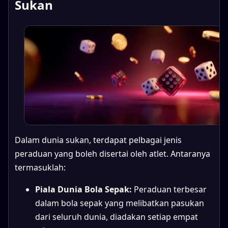
Sukan
Dalam dunia sukan, terdapat pelbagai jenis
peraduan yang boleh disertai oleh atlet. Antaranya
termasuklah:
Piala Dunia Bola Sepak:
Peraduan terbesar
dalam bola sepak yang melibatkan pasukan
dari seluruh dunia, diadakan setiap empat